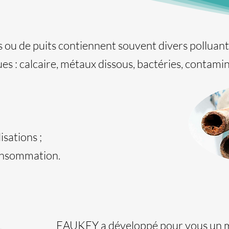
s ou de puits contiennent souvent divers polluan
es : calcaire, métaux dissous, bactéries, contami
isations ;
onsommation.
EAUKEY a développé pour vous un m