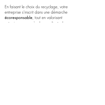
En faisant le choix du recyclage, votre
entreprise s’inscrit dans une démarche
, tout en valorisant
écoresponsable
votre image
auprès de vos clients de
plus en plus sensibles aux enjeux
environnementaux.
Nous contacter