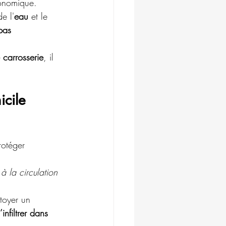
conomique. 
e l'
eau
 et le 
pas 
 carrosserie
, il 
icile
rotéger 
 à la circulation 
ttoyer un 
’infiltrer dans 