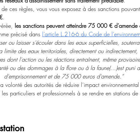
les réseaux d’assainissement sans traitement préalable
. 
 de ces règles, vous vous exposez à des sanctions pouvant 
€
. 
vérée, 
les sanctions peuvent atteindre 75 000 € d’amende 
me précisé dans 
l’article L.216-6 du Code de l’environne
rser ou laisser s'écouler dans les eaux superficielles, souterr
 limite des eaux territoriales, directement ou indirectement,
s dont l'action ou les réactions entraînent, même provisoire
santé ou des dommages à la flore ou à la faune(...)est puni 
d'emprisonnement et de 75 000 euros d'amende
.
”
la volonté des autorités de réduire l’impact environnementa
 les particuliers et professionnels à se rendre en stations de
station