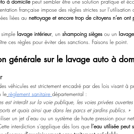
to à domicile
 peut sembler être une solution pratique et é
ation française impose des règles strictes sur l'utilisation d
ées liées au 
nettoyage et encore trop de citoyens n’en ont 
 simple 
lavage intérieur
, un 
shampoing sièges
 ou un 
lavage
ître ces règles pour éviter des sanctions. Faisons le point.
n générale sur le lavage auto à dom
r
es véhicules est strictement encadré par des lois visant à p
 le
règlement sanitaire 
départemental : 
s est interdit sur la voie publique, les voies privées ouvertes
ports et quais ainsi que dans les parcs et jardins publics. »
’utiliser un jet d’eau ou un système de haute pression pour ne
ette interdiction s’applique dès lors que 
l’eau utilisée peut s