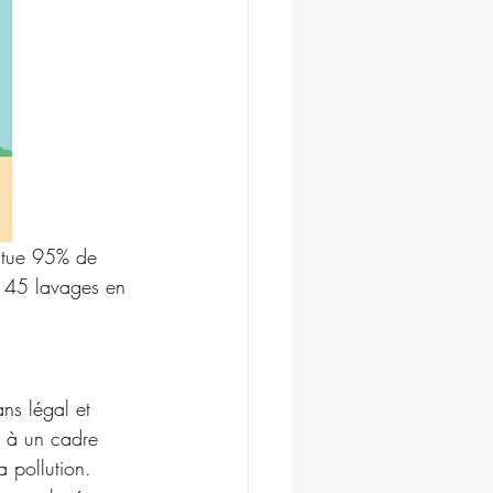
itue 95% de 
nt 45 lavages en 
ans légal et 
e à un cadre 
la pollution.