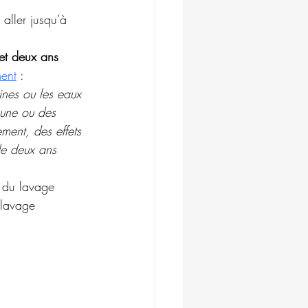
aller jusqu’à 
et deux ans 
ment
 :  
aines ou les eaux 
 une ou des 
ment, des effets 
de deux ans 
l du lavage 
 lavage 