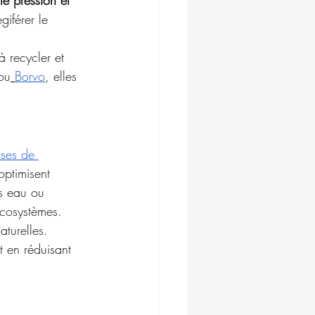
giférer le 
 recycler et 
ou
Borvo
, elles 
ses de 
optimisent 
s eau ou 
 écosystèmes. 
aturelles.
t en réduisant 
 