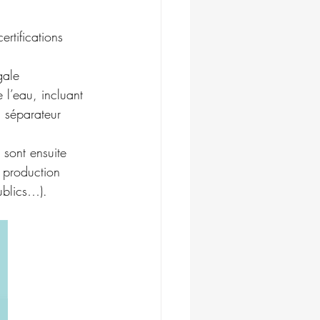
ertifications 
gale 
 l’eau, incluant 
n séparateur 
 sont ensuite 
: production 
ublics…).