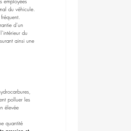
ues employées 
mal du véhicule. 
fréquent. 
rantie d’un 
l’intérieur du 
surant ainsi une 
hydrocarbures, 
nt polluer les 
on élevée 
ne quantité 
e pression et 