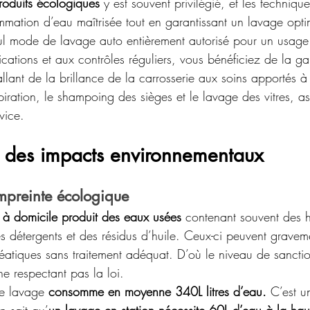
roduits écologiques
 y est souvent privilégié, et les techniq
mation d’eau maîtrisée tout en garantissant un lavage opti
ul mode de lavage auto entièrement autorisé pour un usage 
fications et aux contrôles réguliers, vous bénéficiez de la ga
allant de la brillance de la carrosserie aux soins apportés à 
spiration, le shampoing des sièges et le lavage des vitres, as
vice.
des impacts environnementaux
empreinte écologique
 à domicile produit des eaux usées
 contenant souvent des 
 détergents et des résidus d’huile. Ceux-ci peuvent graveme
réatiques sans traitement adéquat. D’où le niveau de sancti
ne respectant pas la loi. 
de lavage 
consomme en moyenne 340L litres d’eau.
 C’est u
 sait qu’
un lavage en station nécessite 60L d’eau à la haut