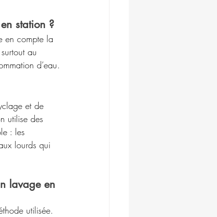
en station ?
re en compte la 
 surtout au 
nsommation d’eau.
yclage et de 
 utilise des 
e : les 
aux lourds qui 
n lavage en 
hode utilisée. 