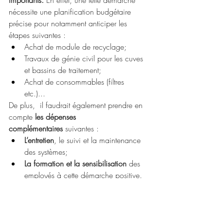
importants. 
En effet, une telle démarche 
nécessite une planification budgétaire 
précise pour notamment anticiper les 
étapes suivantes : 
Achat de module de recyclage;
Travaux de génie civil pour les cuves 
et bassins de traitement;
Achat de consommables (filtres 
etc.)...
De plus,  il faudrait également prendre en 
compte 
les dépenses 
complémentaires
 suivantes :
L’entretien
, le suivi et la maintenance 
des systèmes; 
La formation et la sensibilisation 
des 
employés à cette démarche positive.
Bien que cela puisse représenter des 
centaines de milliers d’euros, de 
nombreuses 
aides publiques peuvent 